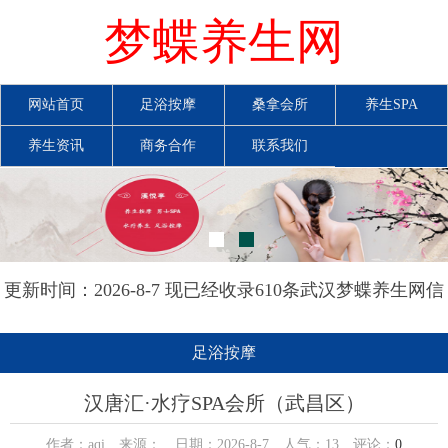
梦蝶养生网
网站首页
足浴按摩
桑拿会所
养生SPA
养生资讯
商务合作
联系我们
更新时间：2026-8-7 现已经收录610条武汉梦蝶养生网信
息
足浴按摩
汉唐汇·水疗SPA会所（武昌区）
作者：aqi 来源： 日期：2026-8-7 人气：
13
评论：
0