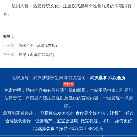
适用人群：热爱传统文化、注重仪式感与个性化服务的高端消费
者。
标签：
上一篇：
曲水兰亭（武汉徐东店）
下一篇：
浅深（金泽店/武昌店）
版权所有：武汉梦蝶养生网 本站关键词：
武汉桑拿
武汉会所
51La
免责声明：站内内容如有侵权请与我们联系，本站不承担由此引起的
法律责任。严禁发布违法违规以及低俗的言论内容，一经发现一律删
除。
您可能还感兴趣： ·
容易掉头发怎么办 食疗是个好方法，让我们
·
通过
合理饮食选择，促进顺产，宝宝更健康
·
做完乳腺手术后，如何更好
地选择饮食？探寻
·
武汉男士SPA会所