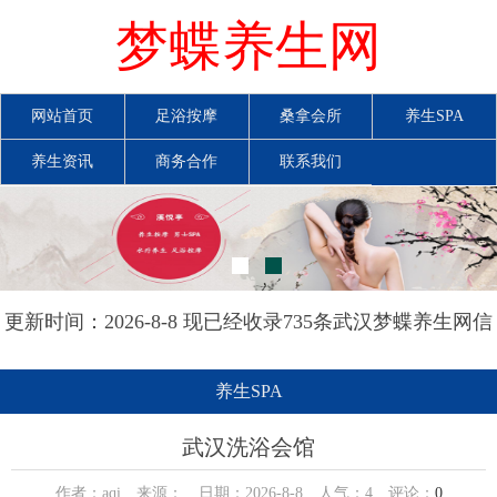
梦蝶养生网
网站首页
足浴按摩
桑拿会所
养生SPA
养生资讯
商务合作
联系我们
更新时间：2026-8-8 现已经收录735条武汉梦蝶养生网信
息
养生SPA
武汉洗浴会馆
作者：aqi 来源： 日期：2026-8-8 人气：
4
评论：
0